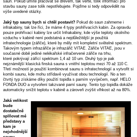
saun. Pokud umíte pracovat se dřevem, tak věřte, tolik informací pro
stavbu sauny zase tolik nepotřebujete. Pojďme si tedy odpovědět na
výše uvedené otázky.
Jaký typ sauny bych si chtěl postavit?
Pokud do saun zahrneme i
infrakabiny, tak lze říci, že máme 4 typy prohřívacích kabin. Za opravdu
pouze prohřívací kabiny lze určit Infrakabiny, kde výše teploty okolního
vzduchu v kabině není podstatná a nejdůležitější je použitá
infratechnologie (zářiče), které by měly mít kompletní světelné spektrum.
Takovým typem infrazářiče je infrazářič VITAE. Zářiče VITAE, jsou v
současné době jediné nelékařské infračervené zářiče na trhu,
které pokrývají zářící spektrum 1,4 až 10 um. Druhý typ je pak
nejznámější klasická finská sauna s vnitřní teplotou mezi 70 až 110 C.
Třetí možností je použití kombinovat saunu s infratechnologií a vytvořit si
kombi saunu, kde mohu střídavě využívat obou technologií. No a ten
čtvrtý typ získáme díky použití topidla s parním vyvíječem, např. HELO
FONDA DUO a vytvoření takzvané parní sauny. Tento typ topidla dokáže
automaticky snížit teplotu v kabině a zároveň zvýšit vlhkost až na 80%.
Jaká velikost
bude
dostatečně
splňovat mé
představy a
kam je
nejvhodnější