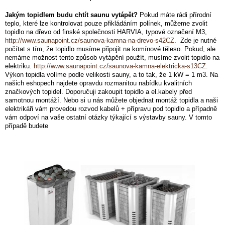
Jakým topidlem budu chtít saunu vytápět?
Pokud máte rádi přírodní
teplo, které lze kontrolovat pouze přikládáním polínek, můžeme zvolit
topidlo na dřevo od finské společnosti HARVIA, typové označení M3,
http://www.saunapoint.cz/saunova-kamna-na-drevo-s42CZ
. Zde je nutné
počítat s tím, že topidlo musíme připojit na komínové těleso. Pokud, ale
nemáme možnost tento způsob vytápění použít, musíme zvolit topidlo na
elektriku.
http://www.saunapoint.cz/saunova-kamna-elektricka-s13CZ
.
Výkon topidla volíme podle velikosti sauny, a to tak, že 1 kW = 1 m3. Na
našich eshopech najdete opravdu rozmanitou nabídku kvalitních
značkových topidel. Doporučuji zakoupit topidlo a el.kabely před
samotnou montáží. Nebo si u nás můžete objednat montáž topidla a naši
elektrikáři vám provedou rozvod kabelů + přípravu pod topidlo a případně
vám odpoví na vaše ostatní otázky týkající s výstavby sauny. V tomto
případě budete