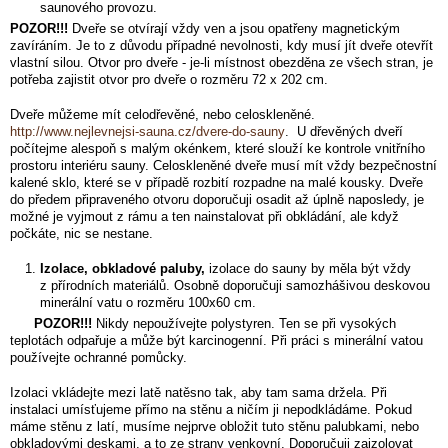
saunového provozu.
POZOR!!!
Dveře se otvírají vždy ven a jsou opatřeny magnetickým
zavíráním. Je to z důvodu případné nevolnosti, kdy musí jít dveře otevřít
vlastní silou. Otvor pro dveře - je-li místnost obezděna ze všech stran, je
potřeba zajistit otvor pro dveře o rozměru 72 x 202 cm.
Dveře můžeme mít celodřevěné, nebo celoskleněné.
http://www.nejlevnejsi-sauna.cz/dvere-do-sauny
. U dřevěných dveří
počítejme alespoň s malým okénkem, které slouží ke kontrole vnitřního
prostoru interiéru sauny. Celoskleněné dveře musí mít vždy bezpečnostní
kalené sklo, které se v případě rozbití rozpadne na malé kousky. Dveře
do předem připraveného otvoru doporučuji osadit až úplně naposledy, je
možné je vyjmout z rámu a ten nainstalovat při obkládání, ale když
počkáte, nic se nestane.
Izolace, obkladové paluby,
izolace do sauny by měla být vždy
z přírodních materiálů. Osobně doporučuji samozhášivou deskovou
minerální vatu o rozměru 100x60 cm.
POZOR!!!
Nikdy nepoužívejte polystyren. Ten se při vysokých
teplotách odpařuje a může být karcinogenní. Při práci s minerální vatou
používejte ochranné pomůcky.
Izolaci vkládejte mezi latě natěsno tak, aby tam sama držela. Při
instalaci umísťujeme přímo na stěnu a ničím ji nepodkládáme. Pokud
máme stěnu z latí, musíme nejprve obložit tuto stěnu palubkami, nebo
obkladovými deskami, a to ze strany venkovní. Doporučuji zaizolovat