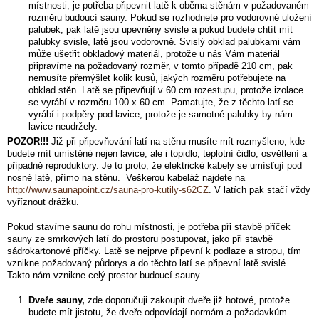
místnosti, je potřeba připevnit latě k oběma stěnám v požadovaném
rozměru budoucí sauny. Pokud se rozhodnete pro vodorovné uložení
palubek, pak latě jsou upevněny svisle a pokud budete chtít mít
palubky svisle, latě jsou vodorovně. Svislý obklad palubkami vám
může ušetřit obkladový materiál, protože u nás Vám materiál
připravíme na požadovaný rozměr, v tomto případě 210 cm, pak
nemusíte přemýšlet kolik kusů, jakých rozměru potřebujete na
obklad stěn. Latě se připevňují v 60 cm rozestupu, protože izolace
se vyrábí v rozměru 100 x 60 cm. Pamatujte, že z těchto latí se
vyrábí i podpěry pod lavice, protože je samotné palubky by nám
lavice neudržely.
POZOR!!!
Již při připevňování latí na stěnu musíte mít rozmyšleno, kde
budete mít umístěné nejen lavice, ale i topidlo, teplotní čidlo, osvětlení a
případně reproduktory. Je to proto, že elektrické kabely se umísťují pod
nosné latě, přímo na stěnu. Veškerou kabeláž najdete na
http://www.saunapoint.cz/sauna-pro-kutily-s62CZ
. V latích pak stačí vždy
vyříznout drážku.
Pokud stavíme saunu do rohu místnosti, je potřeba při stavbě příček
sauny ze smrkových latí do prostoru postupovat, jako při stavbě
sádrokartonové příčky. Latě se nejprve připevní k podlaze a stropu, tím
vznikne požadovaný půdorys a do těchto latí se připevní latě svislé.
Takto nám vznikne celý prostor budoucí sauny.
Dveře sauny,
zde doporučuji zakoupit dveře již hotové, protože
budete mít jistotu, že dveře odpovídají normám a požadavkům