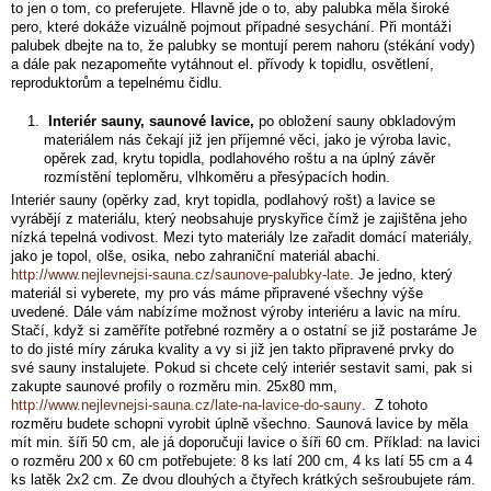
to jen o tom, co preferujete. Hlavně jde o to, aby palubka měla široké
pero, které dokáže vizuálně pojmout případné sesychání. Při montáži
palubek dbejte na to, že palubky se montují perem nahoru (stékání vody)
a dále pak nezapomeňte vytáhnout el. přívody k topidlu, osvětlení,
reproduktorům a tepelnému čidlu.
Interiér sauny, saunové lavice,
po obložení sauny obkladovým
materiálem nás čekají již jen příjemné věci, jako je výroba lavic,
opěrek zad, krytu topidla, podlahového roštu a na úplný závěr
rozmístění teploměru, vlhkoměru a přesýpacích hodin.
Interiér sauny (opěrky zad, kryt topidla, podlahový rošt) a lavice se
vyrábějí z materiálu, který neobsahuje pryskyřice čímž je zajištěna jeho
nízká tepelná vodivost. Mezi tyto materiály lze zařadit domácí materiály,
jako je topol, olše, osika, nebo zahraniční materiál abachi.
http://www.nejlevnejsi-sauna.cz/saunove-palubky-late
. Je jedno, který
materiál si vyberete, my pro vás máme připravené všechny výše
uvedené. Dále vám nabízíme možnost výroby interiéru a lavic na míru.
Stačí, když si zaměříte potřebné rozměry a o ostatní se již postaráme Je
to do jisté míry záruka kvality a vy si již jen takto připravené prvky do
své sauny instalujete. Pokud si chcete celý interiér sestavit sami, pak si
zakupte saunové profily o rozměru min. 25x80 mm,
http://www.nejlevnejsi-sauna.cz/late-na-lavice-do-sauny
. Z tohoto
rozměru budete schopni vyrobit úplně všechno. Saunová lavice by měla
mít min. šíři 50 cm, ale já doporučuji lavice o šíři 60 cm. Příklad: na lavici
o rozměru 200 x 60 cm potřebujete: 8 ks latí 200 cm, 4 ks latí 55 cm a 4
ks latěk 2x2 cm. Ze dvou dlouhých a čtyřech krátkých sešroubujete rám.