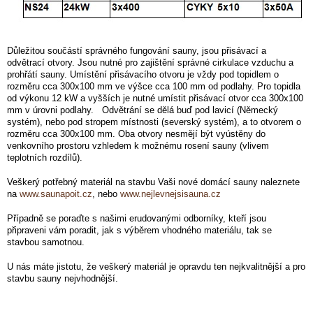
Důležitou součástí správného fungování sauny, jsou přisávací a
odvětrací otvory. Jsou nutné pro zajištění správné cirkulace vzduchu a
prohřátí sauny. Umístění přisávacího otvoru je vždy pod topidlem o
rozměru cca 300x100 mm ve výšce cca 100 mm od podlahy. Pro topidla
od výkonu 12 kW a vyšších je nutné umístit přisávací otvor cca 300x100
mm v úrovni podlahy. Odvětrání se dělá buď pod lavicí (Německý
systém), nebo pod stropem místnosti (severský systém), a to otvorem o
rozměru cca 300x100 mm. Oba otvory nesmějí být vyústěny do
venkovního prostoru vzhledem k možnému rosení sauny (vlivem
teplotních rozdílů).
Veškerý potřebný materiál na stavbu Vaši nové domácí sauny naleznete
na
www.saunapoit.cz
, nebo
www.nejlevnejsisauna.cz
Případně se poraďte s našimi erudovanými odborníky, kteří jsou
připraveni vám poradit, jak s výběrem vhodného materiálu, tak se
stavbou samotnou.
U nás máte jistotu, že veškerý materiál je opravdu ten nejkvalitnější a pro
stavbu sauny nejvhodnější.