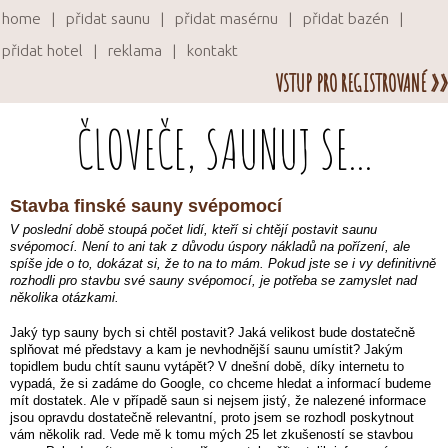
home
přidat saunu
přidat masérnu
přidat bazén
přidat hotel
reklama
kontakt
VSTUP PRO REGISTROVANÉ »»
ČLOVEČE, SAUNUJ SE...
Stavba finské sauny svépomocí
V poslední době stoupá počet lidí, kteří si chtějí postavit saunu
svépomocí. Není to ani tak z důvodu úspory nákladů na pořízení, ale
spíše jde o to, dokázat si, že to na to mám. Pokud jste se i vy definitivně
rozhodli pro stavbu své sauny svépomocí, je potřeba se zamyslet nad
několika otázkami.
Jaký typ sauny bych si chtěl postavit? Jaká velikost bude dostatečně
splňovat mé představy a kam je nevhodnější saunu umístit? Jakým
topidlem budu chtít saunu vytápět? V dnešní době, díky internetu to
vypadá, že si zadáme do Google, co chceme hledat a informací budeme
mít dostatek. Ale v případě saun si nejsem jistý, že nalezené informace
jsou opravdu dostatečně relevantní, proto jsem se rozhodl poskytnout
vám několik rad. Vede mě k tomu mých 25 let zkušeností se stavbou