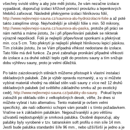
všechny svislé stěny a aby jste měli jistotu, že vám nezačne izolace
vypadávat, doporučuji izolaci křížově pomocí provázku a lepenkových
hřebíků zafixovat. Následně překryjeme izolaci hliníkovou fólií,
http://www.nejlevnejsi-sauna.cz/saunova-alu-hydroizolacni-folie
a až poté
takto zateplíme strop. Nejvhodnější je silnější fólie s min. 50 mikrony,
http://www.nejlevnejsi-sauna.cz/saunova-alu-paska
, protože při práci se
nám netrhá a máme jistotu, že i při připevňování palubek se nikterak
výrazně nepoškodí. Folii je nejlepší připevňovat sponkami a překrývat
min. cca 5 cm. Toto překrytí je nejlepší přelepit hliníkovou lepicí páskou.
Tím získáte jistotu, že se Vám případná vlhkost nedostane do izolace.
Tato fólie má dvě funkce. Za prvé zabraňuje pronikání případné vlhkosti
do izolace a za druhé odráží teplo zpět do prostoru sauny a tím snižuje
dobu výhřevu sauny, proto je velmi důležitá.
Po takto zaizolovaných stěnách můžeme přistoupit k vlastní instalaci
obkladových palubek. Zde je výběr opravdu rozmanitý, a vy si můžete
vybírat materiál vhodný na obklad stěn vaši sauny z více než 12 druhů
obkladových palubek (od světlého základního smrku až po exotický
cedr),
http://www.nejlevnejsi-sauna.cz/palubky-do-sauny
. Pokud byste
zatoužili po obkladu stěn z velkoplošných desek, věřte, že dnes si
můžete vybrat i tuto alternativu. Tento materiál je ovšem velmi
specifický, ale naši odborníci schopni vám poradit i s tímto požadavkem.
Vraťme se k základním palubkám. Nejpoužívanější a pro většinu
uživatelů nejdostupnější je smrková palubka. Osobně doporučuji, aby
palubky byly vyrobené v tzv. tatranském soft profilu o min síle 14 mm.
Jestli bude palubka standardní šíře 96 mm., nebo užší/širší je jedno a je