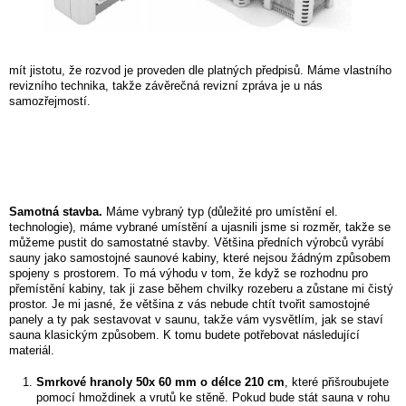
mít jistotu, že rozvod je proveden dle platných předpisů. Máme vlastního
revizního technika, takže závěrečná revizní zpráva je u nás
samozřejmostí.
Samotná stavba.
Máme vybraný typ (důležité pro umístění el.
technologie), máme vybrané umístění a ujasnili jsme si rozměr, takže se
můžeme pustit do samostatné stavby. Většina předních výrobců vyrábí
sauny jako samostojné saunové kabiny, které nejsou žádným způsobem
spojeny s prostorem. To má výhodu v tom, že když se rozhodnu pro
přemístění kabiny, tak ji zase během chvilky rozeberu a zůstane mi čistý
prostor. Je mi jasné, že většina z vás nebude chtít tvořit samostojné
panely a ty pak sestavovat v saunu, takže vám vysvětlím, jak se staví
sauna klasickým způsobem. K tomu budete potřebovat následující
materiál.
Smrkové hranoly 50x 60 mm o délce 210 cm
, které přišroubujete
pomocí hmoždinek a vrutů ke stěně. Pokud bude stát sauna v rohu