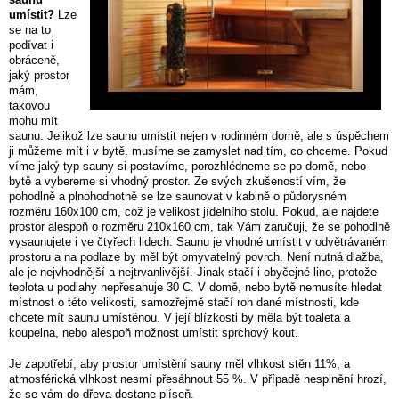
saunu
umístit?
Lze
se na to
podívat i
obráceně,
jaký prostor
mám,
takovou
mohu mít
saunu. Jelikož lze saunu umístit nejen v rodinném domě, ale s úspěchem
ji můžeme mít i v bytě, musíme se zamyslet nad tím, co chceme. Pokud
víme jaký typ sauny si postavíme, porozhlédneme se po domě, nebo
bytě a vybereme si vhodný prostor. Ze svých zkušeností vím, že
pohodlně a plnohodnotně se lze saunovat v kabině o půdorysném
rozměru 160x100 cm, což je velikost jídelního stolu. Pokud, ale najdete
prostor alespoň o rozměru 210x160 cm, tak Vám zaručuji, že se pohodlně
vysaunujete i ve čtyřech lidech. Saunu je vhodné umístit v odvětrávaném
prostoru a na podlaze by měl být omyvatelný povrch. Není nutná dlažba,
ale je nejvhodnější a nejtrvanlivější. Jinak stačí i obyčejné lino, protože
teplota u podlahy nepřesahuje 30 C. V domě, nebo bytě nemusíte hledat
místnost o této velikosti, samozřejmě stačí roh dané místnosti, kde
chcete mít saunu umístěnou. V její blízkosti by měla být toaleta a
koupelna, nebo alespoň možnost umístit sprchový kout.
Je zapotřebí, aby prostor umístění sauny měl vlhkost stěn 11%, a
atmosférická vlhkost nesmí přesáhnout 55 %. V případě nesplnění hrozí,
že se vám do dřeva dostane plíseň.