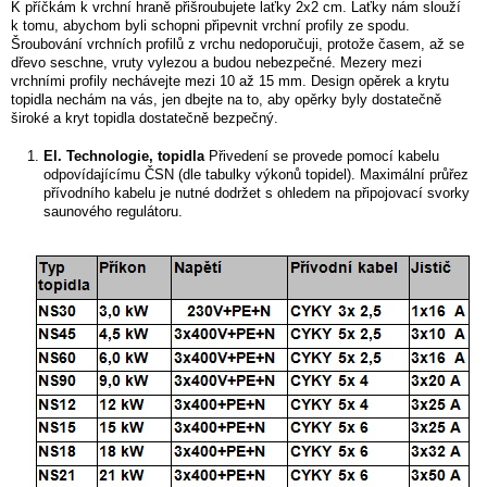
K příčkám k vrchní hraně přišroubujete laťky 2x2 cm. Laťky nám slouží
k tomu, abychom byli schopni připevnit vrchní profily ze spodu.
Šroubování vrchních profilů z vrchu nedoporučuji, protože časem, až se
dřevo seschne, vruty vylezou a budou nebezpečné. Mezery mezi
vrchními profily nechávejte mezi 10 až 15 mm. Design opěrek a krytu
topidla nechám na vás, jen dbejte na to, aby opěrky byly dostatečně
široké a kryt topidla dostatečně bezpečný.
El. Technologie, topidla
Přivedení se provede pomocí kabelu
odpovídajícímu ČSN (dle tabulky výkonů topidel). Maximální průřez
přívodního kabelu je nutné dodržet s ohledem na připojovací svorky
saunového regulátoru.