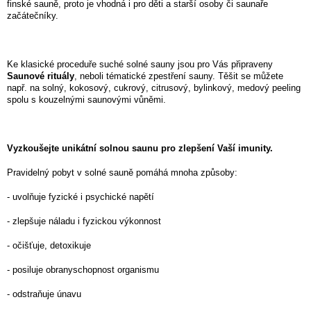
finské sauně, proto je vhodná i pro děti a starší osoby či saunaře
začátečníky.
Ke klasické proceduře suché solné sauny jsou pro Vás připraveny
Saunové rituály
, neboli tématické zpestření sauny. Těšit se můžete
např. na solný, kokosový, cukrový, citrusový, bylinkový, medový peeling
spolu s kouzelnými saunovými vůněmi.
Vyzkoušejte unikátní solnou saunu pro zlepšení Vaší imunity.
Pravidelný pobyt v solné sauně pomáhá mnoha způsoby:
- uvolňuje fyzické i psychické napětí
- zlepšuje náladu i fyzickou výkonnost
- očišťuje, detoxikuje
- posiluje obranyschopnost organismu
- odstraňuje únavu