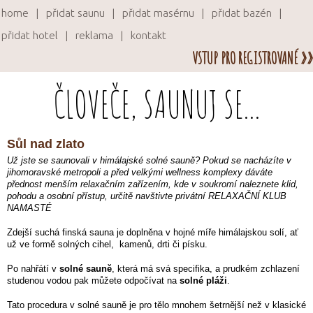
home
přidat saunu
přidat masérnu
přidat bazén
přidat hotel
reklama
kontakt
VSTUP PRO REGISTROVANÉ »»
ČLOVEČE, SAUNUJ SE...
Sůl nad zlato
Už jste se saunovali v himálajské solné sauně? Pokud se nacházíte v
jihomoravské metropoli a před velkými wellness komplexy dáváte
přednost menším relaxačním zařízením, kde v soukromí naleznete klid,
pohodu a osobní přístup, určitě navštivte privátní RELAXAČNÍ KLUB
NAMASTÉ
Zdejší suchá finská sauna je doplněna v hojné míře himálajskou solí, ať
už ve formě solných cihel, kamenů, drti či písku.
Po nahřátí v
solné sauně
, která má svá specifika, a prudkém zchlazení
studenou vodou pak můžete odpočívat na
solné pláži
.
Tato procedura v solné sauně je pro tělo mnohem šetrnější než v klasické