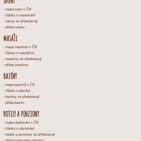
SAUNY
mapa saun v ČR
články o saunování
sauny se představují
přidat saunu
MASÁŽE
mapa maséren v ČR
články o masážích
masérny se představují
přidat masérnu
BAZÉNY
mapa bazénů v ČR
články o plavání
bazény se představují
přidat bazén
HOTELY A PENZIONY
mapa ubytování v ČR
články o ubytování
hotely a penziony se představují
přidat hotel nebo penzion