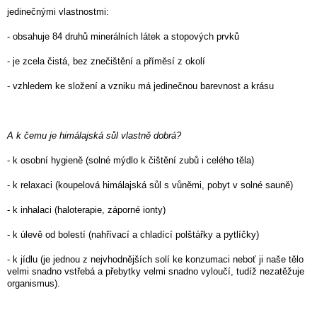
jedinečnými vlastnostmi:
- obsahuje 84 druhů minerálních látek a stopových prvků
- je zcela čistá, bez znečištění a příměsí z okolí
- vzhledem ke složení a vzniku má jedinečnou barevnost a krásu
A k čemu je himálajská sůl vlastně dobrá?
- k osobní hygieně (solné mýdlo k čištění zubů i celého těla)
- k relaxaci (koupelová himálajská sůl s vůněmi, pobyt v solné sauně)
- k inhalaci (haloterapie, záporné ionty)
- k úlevě od bolestí (nahřívací a chladící polštářky a pytlíčky)
- k jídlu (je jednou z nejvhodnějších solí ke konzumaci neboť ji naše tělo
velmi snadno vstřebá a přebytky velmi snadno vyloučí, tudíž nezatěžuje
organismus).