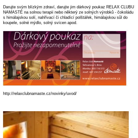
Darujte svým blízkým zdraví, darujte jim dárkový poukaz RELAX CLUBU
NAMASTÉ na solnou terapii nebo některý ze solných výrobků - čokoládu
s himálajskou solí, nahřívací či chladící polštářek, himálajskou sůl do
koupele, solné mýdlo, solný svícen apod.
http://relaxclubnamaste.cz/novinky/uvod/