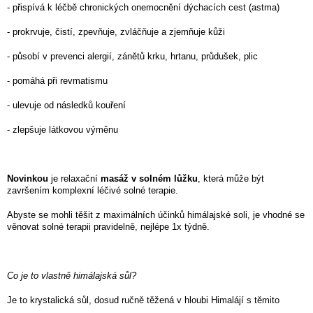
- přispívá k léčbě chronických onemocnění dýchacích cest (astma)
- prokrvuje, čistí, zpevňuje, zvláčňuje a zjemňuje kůži
- působí v prevenci alergií, zánětů krku, hrtanu, průdušek, plic
- pomáhá při revmatismu
- ulevuje od následků kouření
- zlepšuje látkovou výměnu
Novinkou
je relaxační
masáž v solném lůžku
, která může být
završením komplexní léčivé solné terapie.
Abyste se mohli těšit z maximálních účinků himálajské soli, je vhodné se
věnovat solné terapii pravidelně, nejlépe 1x týdně.
Co je to vlastně himálajská sůl?
Je to krystalická sůl, dosud ručně těžená v hloubi Himalájí s těmito