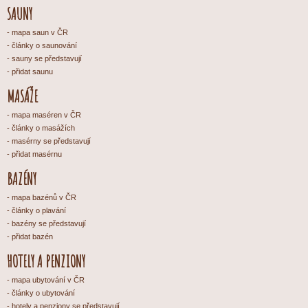
SAUNY
mapa saun v ČR
články o saunování
sauny se představují
přidat saunu
MASÁŽE
mapa maséren v ČR
články o masážích
masérny se představují
přidat masérnu
BAZÉNY
mapa bazénů v ČR
články o plavání
bazény se představují
přidat bazén
HOTELY A PENZIONY
mapa ubytování v ČR
články o ubytování
hotely a penziony se představují