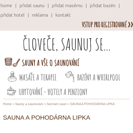
home
přidat saunu
přidat masérnu
přidat bazén
přidat hotel
reklama
kontakt
VSTUP PRO REGISTROVANÉ »»
ČLOVEČE, SAUNUJ SE...
SAUNY A VŠE O SAUNOVÁNÍ
MASÁŽE A TERAPIE
BAZÉNY A WHIRLPOOL
UBYTOVÁNÍ - HOTELY A PENZIONY
Home
>
Sauny a saunování
>
Seznam saun
> SAUNA A POHODÁRNA LIPKA
SAUNA A POHODÁRNA LIPKA