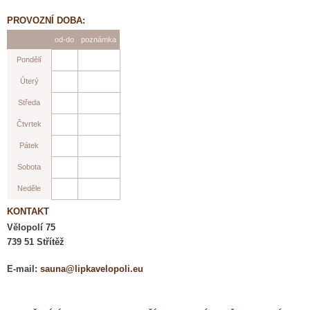
PROVOZNÍ DOBA:
od-do
poznámka
Pondělí
Úterý
Středa
Čtvrtek
Pátek
Sobota
Neděle
KONTAKT
Vělopolí 75
739 51 Střítěž
E-mail:
sauna@lipkavelopoli.eu