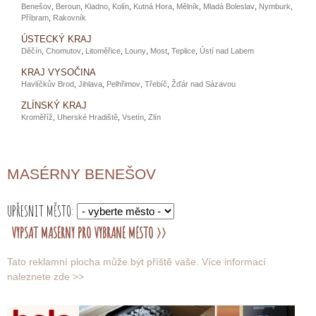
Benešov
,
Beroun
,
Kladno
,
Kolín
,
Kutná Hora
,
Mělník
,
Mladá Boleslav
,
Nymburk
,
Příbram
,
Rakovník
ÚSTECKÝ KRAJ
Děčín
,
Chomutov
,
Litoměřice
,
Louny
,
Most
,
Teplice
,
Ústí nad Labem
KRAJ VYSOČINA
Havlíčkův Brod
,
Jihlava
,
Pelhřimov
,
Třebíč
,
Žďár nad Sázavou
ZLÍNSKÝ KRAJ
Kroměříž
,
Uherské Hradiště
,
Vsetín
,
Zlín
MASÉRNY BENEŠOV
UPŘESNIT MĚSTO:
Tato reklamní plocha může být příště vaše.
Více informací
naleznete zde >>