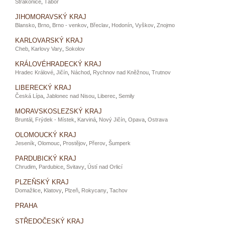
Strakonice
,
Tábor
JIHOMORAVSKÝ KRAJ
Blansko
,
Brno
,
Brno - venkov
,
Břeclav
,
Hodonín
,
Vyškov
,
Znojmo
KARLOVARSKÝ KRAJ
Cheb
,
Karlovy Vary
,
Sokolov
KRÁLOVÉHRADECKÝ KRAJ
Hradec Králové
,
Jičín
,
Náchod
,
Rychnov nad Kněžnou
,
Trutnov
LIBERECKÝ KRAJ
Česká Lípa
,
Jablonec nad Nisou
,
Liberec
,
Semily
MORAVSKOSLEZSKÝ KRAJ
Bruntál
,
Frýdek - Místek
,
Karviná
,
Nový Jičín
,
Opava
,
Ostrava
OLOMOUCKÝ KRAJ
Jeseník
,
Olomouc
,
Prostějov
,
Přerov
,
Šumperk
PARDUBICKÝ KRAJ
Chrudim
,
Pardubice
,
Svitavy
,
Ústí nad Orlicí
PLZEŇSKÝ KRAJ
Domažlice
,
Klatovy
,
Plzeň
,
Rokycany
,
Tachov
PRAHA
STŘEDOČESKÝ KRAJ