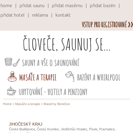
home
přidat saunu
přidat masérnu
přidat bazén
přidat hotel
reklama
kontakt
VSTUP PRO REGISTROVANÉ »»
ČLOVEČE, SAUNUJ SE...
SAUNY A VŠE O SAUNOVÁNÍ
MASÁŽE A TERAPIE
BAZÉNY A WHIRLPOOL
UBYTOVÁNÍ - HOTELY A PENZIONY
Home
>
Masáže a terapie
> Masérny Benešov
JIHOČESKÝ KRAJ
České Budějovice
,
Český Krumlov
,
Jindřichův Hradec
,
Písek
,
Prachatice
,