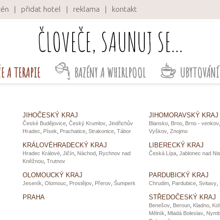
zén
přidat hotel
reklama
kontakt
ČLOVEČE, SAUNUJ SE...
E A TERAPIE
BAZÉNY A WHIRLPOOL
UBYTOVÁNÍ 
JIHOČESKÝ KRAJ
JIHOMORAVSKÝ KRAJ
České Budějovice
,
Český Krumlov
,
Jindřichův
Blansko
,
Brno
,
Brno - venkov
Hradec
,
Písek
,
Prachatice
,
Strakonice
,
Tábor
Vyškov
,
Znojmo
KRÁLOVÉHRADECKÝ KRAJ
LIBERECKÝ KRAJ
Hradec Králové
,
Jičín
,
Náchod
,
Rychnov nad
Česká Lípa
,
Jablonec nad Ni
Kněžnou
,
Trutnov
OLOMOUCKÝ KRAJ
PARDUBICKÝ KRAJ
Jeseník
,
Olomouc
,
Prostějov
,
Přerov
,
Šumperk
Chrudim
,
Pardubice
,
Svitavy
,
PRAHA
STŘEDOČESKÝ KRAJ
Benešov
,
Beroun
,
Kladno
,
Kol
Mělník
,
Mladá Boleslav
,
Nymb