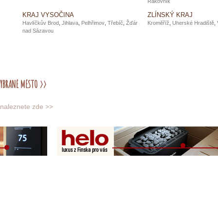
Rakovník
KRAJ VYSOČINA
ZLÍNSKÝ KRAJ
Havlíčkův Brod
,
Jihlava
,
Pelhřimov
,
Třebíč
,
Žďár
Kroměříž
,
Uherské Hradiště
,
nad Sázavou
 naleznete zde >>