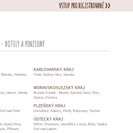
VSTUP PRO REGISTROVANÉ »»
- HOTELY A PENZIONY
KARLOVARSKÝ KRAJ
,
Břeclav
,
Hodonín
,
Cheb
,
Karlovy Vary
,
Sokolov
MORAVSKOSLEZSKÝ KRAJ
sou
,
Liberec
,
Semily
Bruntál
,
Frýdek - Místek
,
Karviná
,
Nový Jičín
,
Opava
,
Ostrava
PLZEŇSKÝ KRAJ
Ústí nad Orlicí
Domažlice
,
Klatovy
,
Plzeň
,
Rokycany
,
Tachov
ÚSTECKÝ KRAJ
ín
,
Kutná Hora
,
Děčín
,
Chomutov
,
Litoměřice
,
Louny
,
Most
,
Teplice
,
urk
,
Příbram
,
Ústí nad Labem