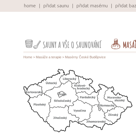
home
přidat saunu
přidat masérnu
přidat ba
SAUNY A VŠE O SAUNOVÁNÍ
MASÁŽ
Home
>
Masáže a terapie
> Masérny České Budějovice