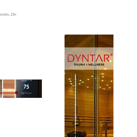
Vsetín
,
Zlín