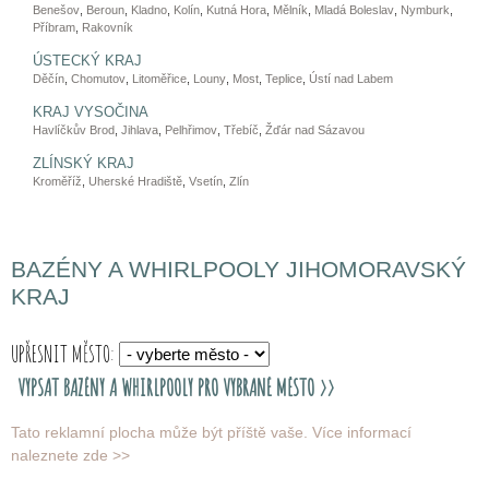
Benešov
,
Beroun
,
Kladno
,
Kolín
,
Kutná Hora
,
Mělník
,
Mladá Boleslav
,
Nymburk
,
Příbram
,
Rakovník
ÚSTECKÝ KRAJ
Děčín
,
Chomutov
,
Litoměřice
,
Louny
,
Most
,
Teplice
,
Ústí nad Labem
KRAJ VYSOČINA
Havlíčkův Brod
,
Jihlava
,
Pelhřimov
,
Třebíč
,
Žďár nad Sázavou
ZLÍNSKÝ KRAJ
Kroměříž
,
Uherské Hradiště
,
Vsetín
,
Zlín
BAZÉNY A WHIRLPOOLY JIHOMORAVSKÝ
KRAJ
UPŘESNIT MĚSTO:
Tato reklamní plocha může být příště vaše.
Více informací
naleznete zde >>