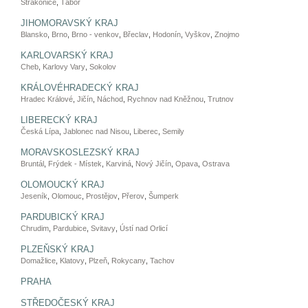
Strakonice
,
Tábor
JIHOMORAVSKÝ KRAJ
Blansko
,
Brno
,
Brno - venkov
,
Břeclav
,
Hodonín
,
Vyškov
,
Znojmo
KARLOVARSKÝ KRAJ
Cheb
,
Karlovy Vary
,
Sokolov
KRÁLOVÉHRADECKÝ KRAJ
Hradec Králové
,
Jičín
,
Náchod
,
Rychnov nad Kněžnou
,
Trutnov
LIBERECKÝ KRAJ
Česká Lípa
,
Jablonec nad Nisou
,
Liberec
,
Semily
MORAVSKOSLEZSKÝ KRAJ
Bruntál
,
Frýdek - Místek
,
Karviná
,
Nový Jičín
,
Opava
,
Ostrava
OLOMOUCKÝ KRAJ
Jeseník
,
Olomouc
,
Prostějov
,
Přerov
,
Šumperk
PARDUBICKÝ KRAJ
Chrudim
,
Pardubice
,
Svitavy
,
Ústí nad Orlicí
PLZEŇSKÝ KRAJ
Domažlice
,
Klatovy
,
Plzeň
,
Rokycany
,
Tachov
PRAHA
STŘEDOČESKÝ KRAJ