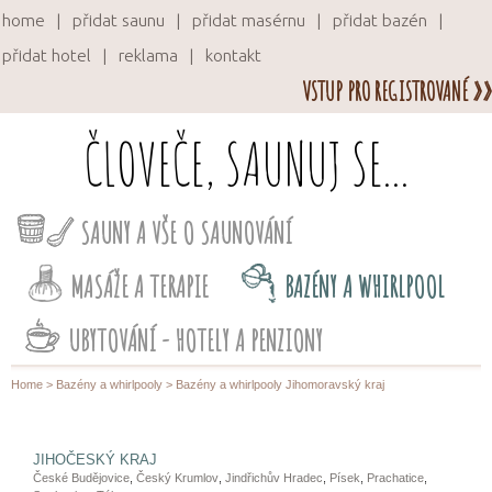
home
přidat saunu
přidat masérnu
přidat bazén
přidat hotel
reklama
kontakt
VSTUP PRO REGISTROVANÉ »»
ČLOVEČE, SAUNUJ SE...
SAUNY A VŠE O SAUNOVÁNÍ
MASÁŽE A TERAPIE
BAZÉNY A WHIRLPOOL
UBYTOVÁNÍ - HOTELY A PENZIONY
Home
>
Bazény a whirlpooly
> Bazény a whirlpooly Jihomoravský kraj
JIHOČESKÝ KRAJ
České Budějovice
,
Český Krumlov
,
Jindřichův Hradec
,
Písek
,
Prachatice
,