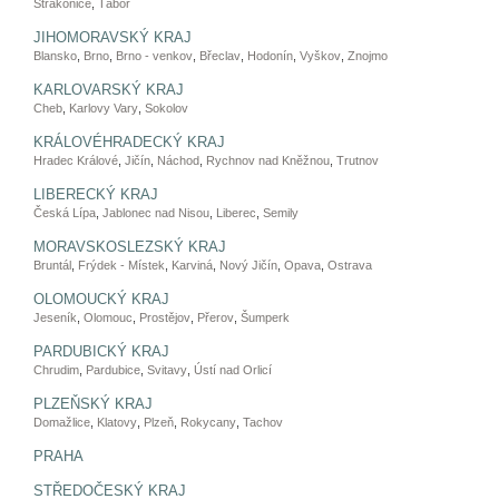
Strakonice
,
Tábor
JIHOMORAVSKÝ KRAJ
Blansko
,
Brno
,
Brno - venkov
,
Břeclav
,
Hodonín
,
Vyškov
,
Znojmo
KARLOVARSKÝ KRAJ
Cheb
,
Karlovy Vary
,
Sokolov
KRÁLOVÉHRADECKÝ KRAJ
Hradec Králové
,
Jičín
,
Náchod
,
Rychnov nad Kněžnou
,
Trutnov
LIBERECKÝ KRAJ
Česká Lípa
,
Jablonec nad Nisou
,
Liberec
,
Semily
MORAVSKOSLEZSKÝ KRAJ
Bruntál
,
Frýdek - Místek
,
Karviná
,
Nový Jičín
,
Opava
,
Ostrava
OLOMOUCKÝ KRAJ
Jeseník
,
Olomouc
,
Prostějov
,
Přerov
,
Šumperk
PARDUBICKÝ KRAJ
Chrudim
,
Pardubice
,
Svitavy
,
Ústí nad Orlicí
PLZEŇSKÝ KRAJ
Domažlice
,
Klatovy
,
Plzeň
,
Rokycany
,
Tachov
PRAHA
STŘEDOČESKÝ KRAJ