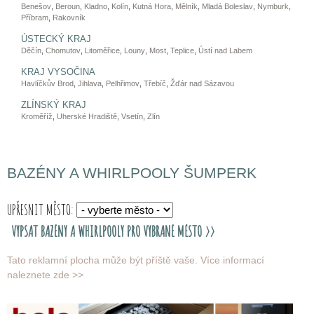
Benešov
,
Beroun
,
Kladno
,
Kolín
,
Kutná Hora
,
Mělník
,
Mladá Boleslav
,
Nymburk
,
Příbram
,
Rakovník
ÚSTECKÝ KRAJ
Děčín
,
Chomutov
,
Litoměřice
,
Louny
,
Most
,
Teplice
,
Ústí nad Labem
KRAJ VYSOČINA
Havlíčkův Brod
,
Jihlava
,
Pelhřimov
,
Třebíč
,
Žďár nad Sázavou
ZLÍNSKÝ KRAJ
Kroměříž
,
Uherské Hradiště
,
Vsetín
,
Zlín
BAZÉNY A WHIRLPOOLY ŠUMPERK
UPŘESNIT MĚSTO:
Tato reklamní plocha může být příště vaše.
Více informací
naleznete zde >>