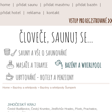
home
přidat saunu
přidat masérnu
přidat bazén
přidat hotel
reklama
kontakt
VSTUP PRO REGISTROVANÉ »»
ČLOVEČE, SAUNUJ SE...
SAUNY A VŠE O SAUNOVÁNÍ
MASÁŽE A TERAPIE
BAZÉNY A WHIRLPOOL
UBYTOVÁNÍ - HOTELY A PENZIONY
Home
>
Bazény a whirlpooly
> Bazény a whirlpooly Šumperk
JIHOČESKÝ KRAJ
České Budějovice
,
Český Krumlov
,
Jindřichův Hradec
,
Písek
,
Prachatice
,