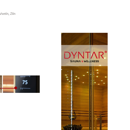
Vsetín
,
Zlín