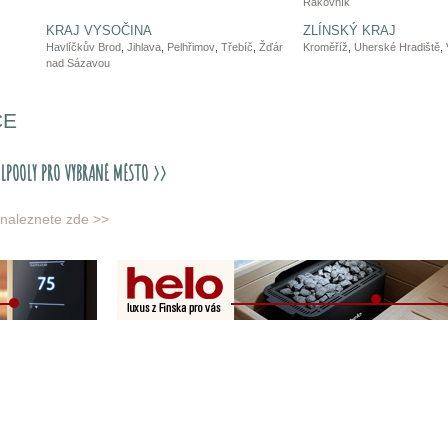
Rakovník
KRAJ VYSOČINA
ZLÍNSKÝ KRAJ
Havlíčkův Brod
,
Jihlava
,
Pelhřimov
,
Třebíč
,
Žďár
Kroměříž
,
Uherské Hradiště
,
nad Sázavou
CE
 naleznete zde >>