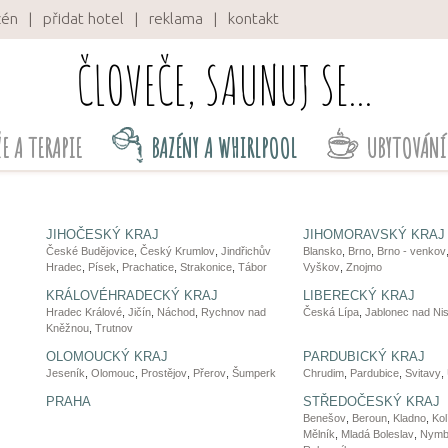
zén
přidat hotel
reklama
kontakt
ČLOVEČE, SAUNUJ SE...
E A TERAPIE
BAZÉNY A WHIRLPOOL
UBYTOVÁNÍ 
JIHOČESKÝ KRAJ
JIHOMORAVSKÝ KRAJ
České Budějovice
,
Český Krumlov
,
Jindřichův
Blansko
,
Brno
,
Brno - venkov
Hradec
,
Písek
,
Prachatice
,
Strakonice
,
Tábor
Vyškov
,
Znojmo
KRÁLOVÉHRADECKÝ KRAJ
LIBERECKÝ KRAJ
Hradec Králové
,
Jičín
,
Náchod
,
Rychnov nad
Česká Lípa
,
Jablonec nad Ni
Kněžnou
,
Trutnov
OLOMOUCKÝ KRAJ
PARDUBICKÝ KRAJ
Jeseník
,
Olomouc
,
Prostějov
,
Přerov
,
Šumperk
Chrudim
,
Pardubice
,
Svitavy
,
PRAHA
STŘEDOČESKÝ KRAJ
Benešov
,
Beroun
,
Kladno
,
Kol
Mělník
,
Mladá Boleslav
,
Nymb