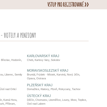
VSTUP PRO REGISTROVANÉ »»
- HOTELY A PENZIONY
KARLOVARSKÝ KRAJ
,
Břeclav
,
Hodonín
,
Cheb
,
Karlovy Vary
,
Sokolov
MORAVSKOSLEZSKÝ KRAJ
sou
,
Liberec
,
Semily
Bruntál
,
Frýdek - Místek
,
Karviná
,
Nový Jičín
,
Opava
,
Ostrava
PLZEŇSKÝ KRAJ
Ústí nad Orlicí
Domažlice
,
Klatovy
,
Plzeň
,
Rokycany
,
Tachov
ÚSTECKÝ KRAJ
ín
,
Kutná Hora
,
Děčín
,
Chomutov
,
Litoměřice
,
Louny
,
Most
,
Teplice
,
urk
,
Příbram
,
Ústí nad Labem