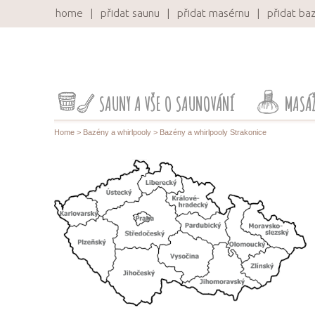
home
přidat saunu
přidat masérnu
přidat ba
SAUNY A VŠE O SAUNOVÁNÍ
MASÁŽ
Home
>
Bazény a whirlpooly
> Bazény a whirlpooly Strakonice